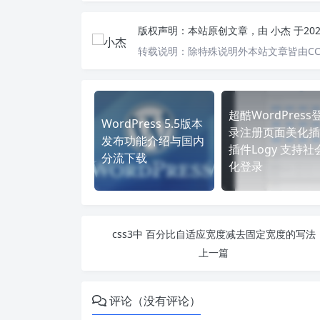
版权声明：
本站原创文章，由
小杰
于20
转载说明：
除特殊说明外本站文章皆由CC
超酷WordPress
WordPress 5.5版本
录注册页面美化插
发布功能介绍与国内
插件Logy 支持社
分流下载
化登录
css3中 百分比自适应宽度减去固定宽度的写法
上一篇
评论（没有评论）